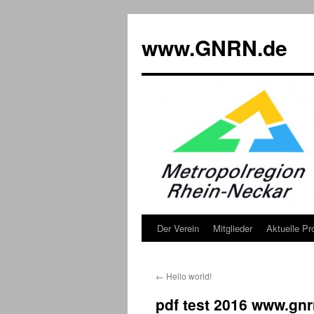
www.GNRN.de
Der Verein
Mitglieder
Aktuelle Pr
Springe
zum
←
Hello world!
Inhalt
pdf test 2016 www.gnr