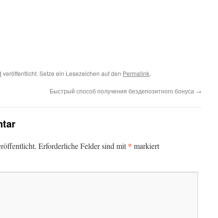
d
veröffentlicht. Setze ein Lesezeichen auf den
Permalink
.
Быстрый способ получения бездепозитного бонуса
→
tar
*
öffentlicht.
Erforderliche Felder sind mit
markiert