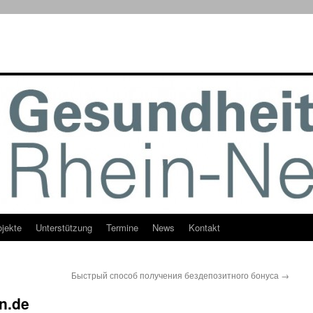
ojekte
Unterstützung
Termine
News
Kontakt
Быстрый способ получения бездепозитного бонуса
→
n.de