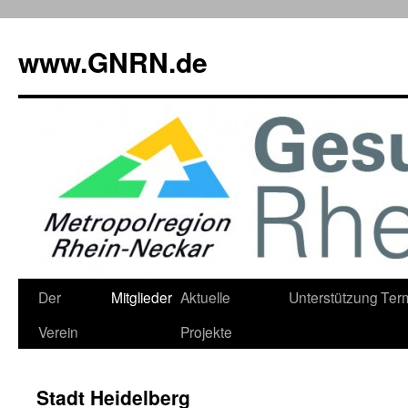
www.GNRN.de
Springe
Der
Mitglieder
Aktuelle
Unterstützung
Ter
zum
Verein
Projekte
Inhalt
Stadt Heidelberg