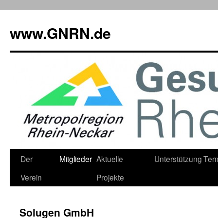
www.GNRN.de
Springe
Der
Mitglieder
Aktuelle
Unterstützung
Ter
zum
Verein
Projekte
Inhalt
Solugen GmbH